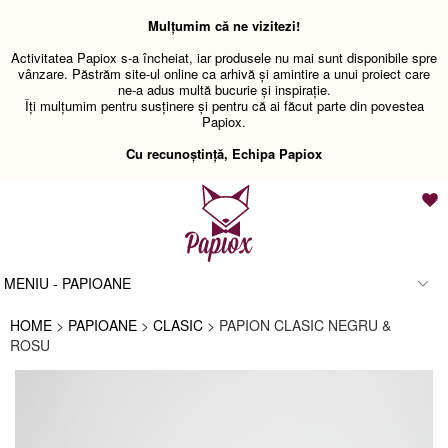
Mulțumim că ne vizitezi!
Activitatea Papiox s-a încheiat, iar produsele nu mai sunt disponibile spre
vânzare. Păstrăm site-ul online ca arhivă și amintire a unui proiect care
ne-a adus multă bucurie și inspirație.
Îți mulțumim pentru susținere și pentru că ai făcut parte din povestea
Papiox.
Cu recunoștință, Echipa Papiox
MENIU - PAPIOANE
HOME
>
PAPIOANE
>
CLASIC
> PAPION CLASIC NEGRU &
ROSU